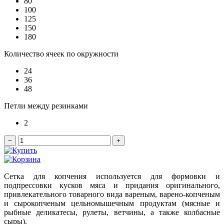
80
100
125
150
180
Количество ячеек по окружности
24
36
48
Петли между резинками
2
−
+
Сетка для копчения используется для формовки и
подпрессовки кусков мяса и придания оригинального,
привлекательного товарного вида вареным, варено-копченым
и сырокопченым цельномышечным продуктам (мясные и
рыбные деликатесы, рулеты, ветчины, а также колбасные
сыры).